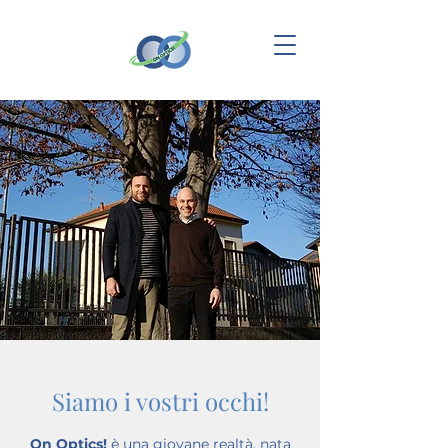
Siamo i vostri occhi!
On Optics!
è una giovane realtà, nata