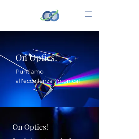
On Optics!
Puntiamo
all'eccellenza Fotonica!
On Optics!