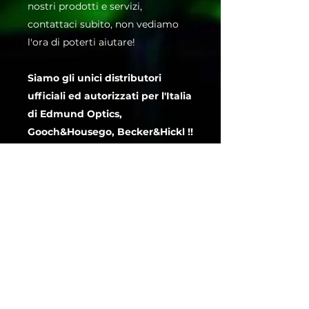
nostri prodotti e servizi,
contattaci subito, non vediamo
l'ora di poterti aiutare!
Siamo gli unici distributori
ufficiali ed autorizzati per l'Italia
di Edmund Optics,
Gooch&Housego, Becker&Hickl !!
Scopri di più
Sede legale: Via Martiri della libertà 18/6,
22072
Cermenate
(CO), ITALIA
Sede operativa: Via Ersilia Borgazzi 24,